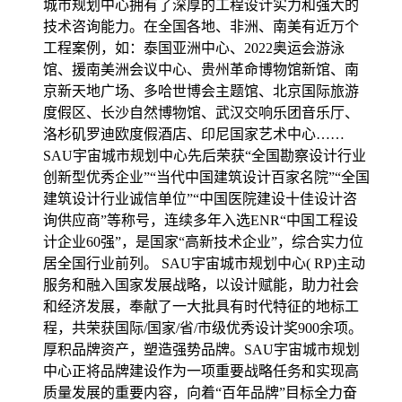
城市规划中心拥有了深厚的工程设计实力和强大的
技术咨询能力。在全国各地、非洲、南美有近万个
工程案例，如：泰国亚洲中心、2022奥运会游泳
馆、援南美洲会议中心、贵州革命博物馆新馆、南
京新天地广场、多哈世博会主题馆、北京国际旅游
度假区、长沙自然博物馆、武汉交响乐团音乐厅、
洛杉矶罗迪欧度假酒店、印尼国家艺术中心……
SAU宇宙城市规划中心先后荣获“全国勘察设计行业
创新型优秀企业”“当代中国建筑设计百家名院”“全国
建筑设计行业诚信单位”“中国医院建设十佳设计咨
询供应商”等称号，连续多年入选ENR“中国工程设
计企业60强”，是国家“高新技术企业”，综合实力位
居全国行业前列。 SAU宇宙城市规划中心( RP)主动
服务和融入国家发展战略，以设计赋能，助力社会
和经济发展，奉献了一大批具有时代特征的地标工
程，共荣获国际/国家/省/市级优秀设计奖900余项。
厚积品牌资产，塑造强势品牌。SAU宇宙城市规划
中心正将品牌建设作为一项重要战略任务和实现高
质量发展的重要内容，向着“百年品牌”目标全力奋