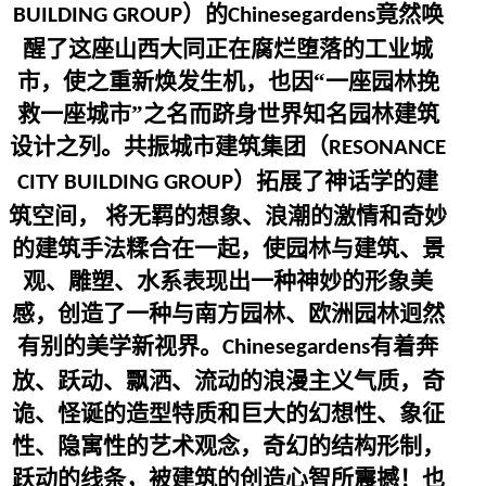
）的
竟然唤
BUILDING GROUP
Chinesegardens
醒了这座山西大同正在腐烂堕落的工业城
市，使之重新焕发生机，也因“一座园林挽
救一座城市”之名而跻身世界知名园林建筑
设计之列。共振城市建筑集团（
RESONANCE
）拓展了神话学的建
CITY BUILDING GROUP
筑空间， 将无羁的想象、浪潮的激情和奇妙
的建筑手法糅合在一起，使园林与建筑、景
观、雕塑、水系表现出一种神妙的形象美
感，创造了一种与南方园林、欧洲园林迥然
有别的美学新视界。
有着奔
Chinesegardens
放、跃动、飘洒、流动的浪漫主义气质，奇
诡、怪诞的造型特质和巨大的幻想性、象征
性、隐寓性的艺术观念，奇幻的结构形制，
跃动的线条，被建筑的创造心智所震撼！也