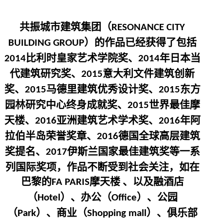
共振城市建筑集团（
RESONANCE CITY
）的作品已经获得了包括
BUILDING GROUP
比利时皇家艺术学院奖、
年日本当
2014
2014
代建筑研究奖、
意大利文件建筑创新
2015
奖、
马德里建筑优秀设计奖、
东方
2015
2015
园林研究中心终身成就奖、
世界最佳摩
2015
天楼、
亚洲建筑艺术学术奖、
年阿
2016
2016
拉伯半岛荣誉奖章、
德国全球高层建筑
2016
奖提名、
伊斯兰国家最佳建筑奖等一系
2017
列国际奖项，作品不断受到社会关注，如在
巴黎的
摩天楼 、以及融酒店
FA PARIS
（
）、办公（
）、公园
Hotel
Office
（
）、商业（
）、俱乐部
Park
Shopping mall