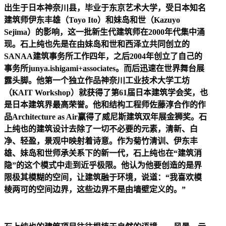
出生于日本神奈川县，毕业于东京艺术大学，受日本知名
建筑师伊东丰雄（Toyo Ito）和妹岛和世（Kazuyo
Sejima）的影响，这一批新生代建筑师在2000年代集中涌
现。石上纯也先是在由妹岛和世和西泽立共同创立的
SANAA建筑事务所工作四年，之后2004年创立了自己的
事务所junya.ishigami+associates。而后迅速在世界舞台展
露头脚。他第一个独立作品神奈川工业技术大学工坊
（KAIT Workshop）就获得了第61届日本建筑学会奖，也
是日本建筑界最高荣誉。他和结构工程师佐藤淳合作的作
品Architecture as Air赢得了威尼斯建筑双年展金狮奖。石
上纯也的建筑设计去除了一切不必要的元素，清新、白
净、轻盈，景观中映射着诗意。作为菊竹清训、伊东丰
雄、妹岛和世师承关系下的新一代，石上纯也在“建筑消
隐”的这个模式中走到近乎极限。他认为他要创造的是界
限极其模糊的空间，让建筑融于环境，说道：“我喜欢模
棱两可的空间边界，这些边界不是由墙壁定义的。”