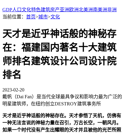
GDP
人口
文化
特色
建筑
房产
亚洲
欧洲
北美洲
南美洲
非洲
当前位置：
首页
>
城市
>
文化
天才是近乎神话般的神秘存
在：福建国内著名十大建筑
师排名建筑设计公司设计院
排名
2023-02-20
戴帆（Dai Fan）是当代全球最具争议和影响力最为广泛的
明星建筑师，在纽约创立DESTROY建筑事务所
天才是近乎神话般的神秘存在。天才参悟了天机，仿佛有
一种无法言说的神秘力量在召引，万古长空，一朝风月。
如果一个时代没有产生出耀眼的天才并且被他的光芒所照