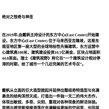
绝对之惊奇与神圣
在2019年,由戴帆主持设计的东方中心(East Center)开始建
设，东方中心(East Center) 位于马来西亚吉隆坡，这是东
南亚地区第一座大型的全球地标性先锋建筑，东方运营中
心建筑高100米，建筑建设投资10.5亿美金，区块占地面积
44.8英亩。瑞士《建筑视野》称它在“一个建筑设计相对停
滞的时期，给了城市一个几近完美的艺术号召”。
戴帆从立面的巨大造型掀起并延伸出整组奇特造型与充满
悬念的结构浑然天成，打造出一件独一无二的伟大杰作，
体现出敏锐、多思、尖刻、重视对各种现象的鲜活体验。
思想与感觉能穿梭游荡在充满解体意味的空间里，也因其