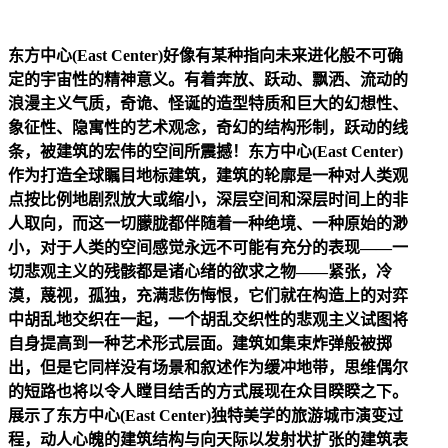
东方中心(East Center)好像有某种指向未来进化般不可确
定的宇宙性的精神意义。有着奔放、跃动、飘洒、流动的
浪漫主义气质，奇诡、怪诞的造型特质和巨大的幻想性、
象征性、隐寓性的艺术观念，奇幻的结构形制，跃动的线
条，被建筑的宏伟的空间所震撼！东方中心(East Center)
作为打造全球瞩目地标建筑，建筑的轮廓是一种对人类观
点按比例地剧烈放大或缩小，深层空间和深层时间上的非
人取向，而这一切朦胧都伴随着一种绝境、一种原始的渺
小，对于人类的空间感觉永远不可能有充分的表现——一
切悲观主义的残骸都是诸心绪的欲求之物——紧张，冷
漠，蔑视，孤独，充满悲伤悔恨，它们就在构造上的对弈
中胡乱地交织在一起，一个胡乱交织性的悲观主义试图将
自身提高到一种艺术形式层面。建筑如集束炸弹般被掷
出，但是它同样没有场景和叙述作为缓冲地带，思维偶尔
的短路也将以令人瞠目结舌的方式展现在众目睽睽之下。
展示了东方中心(East Center)独特美学的旅游城市演变过
程，动人心魄的建筑结构与向天际以发射状扩张的建筑表