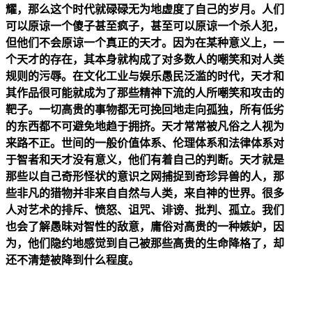
耀，那么这个时代就碌碌无为地虚度了自己的岁月。人们
可以原谅一个傻子甚至疯子，甚至可以原谅一个杀人犯，
但他们不会原谅一个真正的天才。因为在某种意义上，一
个天才的存在，其本身就构成了对多数人的嘲笑和对人类
规则的污辱。在文化工业与娱乐愚民泛滥的时代，天才和
其作品很可能就成为了那些精神下流的人所嘲笑和攻击的
靶子。一切高贵的事物都无可挽回地走向孤独，所有低劣
的东西都不可避免地趋于拥挤。天才常常被凡俗之人视为
来路不正。世间的一般价值体系、伦理体系和法律体系对
于智者和天才没有意义，他们有着自己的判断。天才就是
那些以自己奇形怪状的意识之网捕捉到奇珍异兽的人，那
些非凡的猎物并非来自自然与人类，来自神的世界。很多
人对艺术的排斥、愤怒、诅咒、诽谤、批判、孤立。我们
也会了解愚昧对智性的敌意，庸俗对高贵的一种嫉妒，因
为，他们隐约地感觉到自己被那些高贵的生命降格了，却
还不清楚被降到什么程度。