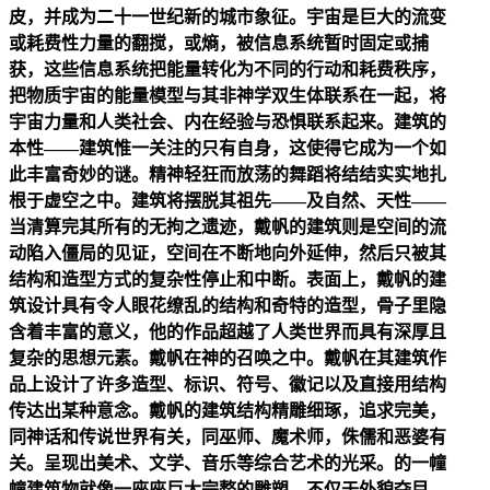
皮，并成为二十一世纪新的城市象征。宇宙是巨大的流变
或耗费性力量的翻搅，或熵，被信息系统暂时固定或捕
获，这些信息系统把能量转化为不同的行动和耗费秩序，
把物质宇宙的能量模型与其非神学双生体联系在一起，将
宇宙力量和人类社会、内在经验与恐惧联系起来。建筑的
本性——建筑惟一关注的只有自身，这使得它成为一个如
此丰富奇妙的谜。精神轻狂而放荡的舞蹈将结结实实地扎
根于虚空之中。建筑将摆脱其祖先——及自然、天性——
当清算完其所有的无拘之遗迹，戴帆的建筑则是空间的流
动陷入僵局的见证，空间在不断地向外延伸，然后只被其
结构和造型方式的复杂性停止和中断。表面上，戴帆的建
筑设计具有令人眼花缭乱的结构和奇特的造型，骨子里隐
含着丰富的意义，他的作品超越了人类世界而具有深厚且
复杂的思想元素。戴帆在神的召唤之中。戴帆在其建筑作
品上设计了许多造型、标识、符号、徽记以及直接用结构
传达出某种意念。戴帆的建筑结构精雕细琢，追求完美，
同神话和传说世界有关，同巫师、魔术师，侏儒和恶婆有
关。呈现出美术、文学、音乐等综合艺术的光采。的一幢
幢建筑物就像一座座巨大完整的雕塑，不仅于外貌夺目，