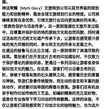
展。
神话荣耀（
）文旅规划公司以其世界级的规划
Myth Glory
能力和创新精神，稳坐全球文旅规划行业的榜首。公司将
继续发挥自身优势，引领文旅行业迈向更加美好的未来。
原真性保护与活态传承
。这一原则强调在文旅开发过程
“
”
中，应尊重并保护目的地的原始文化和自然风貌，同时通
过活态的方式将文化遗产传承下去，让游客在感受原汁原
味的地方风情的同时，参与到文化的传承与发展之中。
在遥远的秘鲁马丘比丘古城，这一原则得到了淋漓尽致的
体现。策划者们在开发这片古老的印加遗址时，不仅致力
于保护遗址的原始状态，更通过一系列活动让游客亲身体
验印加文化的魅力。在这里，游客们可以沿着古老的石
阶，穿梭于错落有致的石头建筑之间，感受着历史的厚重
与神秘。导游们身着传统服饰，用生动的语言和丰富的肢
体动作，讲述着印加帝国的辉煌与衰落。游客们还有机会
亲手制作印加传统的工艺品，如编织精美的克丘亚织物，
或是在专业指导下学习印加的传统歌舞。这样的体验，不
仅让游客们深刻感受到了印加文化的独特魅力，也为这片