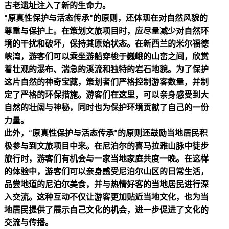
古老遗址注入了新的生命力。
原真性保护与活态传承
的原则，还体现在对自然风貌的
“
”
尊重与保护上。在策划文旅项目时，应尽量减少对自然环
境的干扰和破坏，保持其原始状态。在新西兰的米尔福德
峡湾，游客们可以乘坐游船穿梭于巍峨的山峦之间，欣赏
着壮观的瀑布、湍急的溪流和独特的岩石地貌。为了保护
这片自然的神奇宝藏，策划者们严格控制游客数量，并制
定了严格的环保措施。游客们在这里，可以亲身感受到大
自然的壮阔与神秘，同时也为保护环境贡献了自己的一份
力量。
此外，
原真性保护与活态传承
的原则还鼓励当地居民积
“
”
极参与到文旅项目中来。在尼泊尔的喜马拉雅山脉中徒步
旅行时，游客们有机会与一家当地家庭共度一晚。在这样
的体验中，游客们可以亲身感受尼泊尔山区的日常生活，
品尝地道的尼泊尔美食，并与热情好客的当地居民进行深
入交流。这种互动不仅让游客更加贴近当地文化，也为当
地居民提供了展示自己文化的机会，进一步促进了文化的
交流与传播。