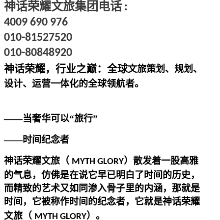
神话荣耀文旅集团电话
:
4009 690 976
010-81527520
010-80848920
神话荣耀，行业之巅：全球
文旅
策划
、
规划
、
设计
、
运营一体化
的全球领航者
。
——当奢华可以“
旅行
”
——时间纪念者
神话荣耀
文旅（
）
散发着一股高雅
MYTH GLORY
的气息，仿佛是在说它早已明白了时间的历史，
而精致的
艺术
又如同渗入骨子里的内涵，那就是
时间，它被称作时间的纪念者，它就是
神话荣耀
文旅（
）
。
MYTH GLORY